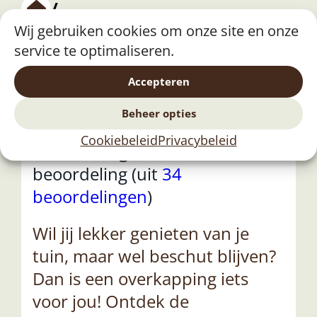
/
Wij gebruiken cookies om onze site en onze
Overkapping Noord-Brabant
service te optimaliseren.
Overkapping Noord-
Accepteren
Brabant
Beheer opties
Cookiebeleid
Privacybeleid
Beoordeling: ★★★★★ 5/5
beoordeling (uit
34
beoordelingen
)
Wil jij lekker genieten van je
tuin, maar wel beschut blijven?
Dan is een overkapping iets
voor jou! Ontdek de