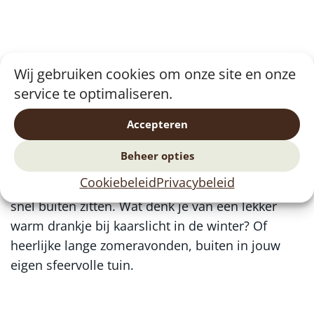
Zo woon je een lang seizoen
Wij gebruiken cookies om onze site en onze
buiten
service te optimaliseren.
Je zult veel tijd doorbrengen op de veranda.
Accepteren
Waarschijnlijk nog meer dan je van tevoren kunt
bedenken. De buitenlucht is rustgevend en
Beheer opties
brengt nieuwe energie. Zelfs als het koud is, kun
Cookiebeleid
Privacybeleid
je met een lekkere fleecedeken en warme trui al
snel buiten zitten. Wat denk je van een lekker
warm drankje bij kaarslicht in de winter? Of
heerlijke lange zomeravonden, buiten in jouw
eigen sfeervolle tuin.