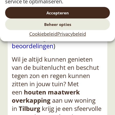
service te optimaliseren.
Overkapping op maat
Tilburg
Accepteren
Beheer opties
Beoordeling: ★★★★★ 5/5
Cookiebeleid
Privacybeleid
beoordeling (uit
34
beoordelingen
)
Wil je altijd kunnen genieten
van de buitenlucht en beschut
tegen zon en regen kunnen
zitten in jouw tuin? Met
een
houten maatwerk
overkapping
aan uw woning
in
Tilburg
krijg je een sfeervolle