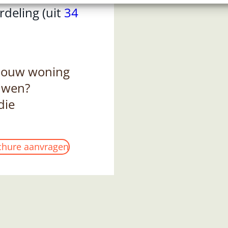
eling (uit
34
jouw woning
uwen?
die
chure aanvragen