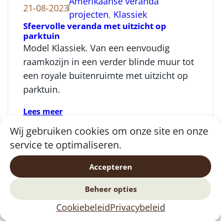
Amerikaanse veranda
21-08-2023
projecten
, 
Klassiek
Sfeervolle veranda met uitzicht op
parktuin
Model Klassiek. Van een eenvoudig
raamkozijn in een verder blinde muur tot
een royale buitenruimte met uitzicht op
parktuin.
Lees meer
Wij gebruiken cookies om onze site en onze
service te optimaliseren.
Accepteren
Amerikaanse veranda
07-05-2018
projecten
, 
Veranda projecten
Beheer opties
Amerikaanse veranda
Amerikaanse veranda op maat Zoals de
Cookiebeleid
Privacybeleid
impressie laat zien, is er veel variatie en